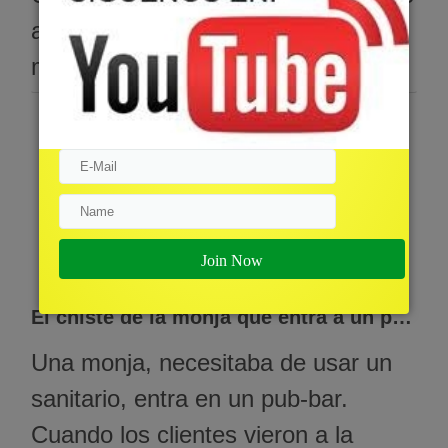
a un Maracucho en un vuelo. El
maracucho pide un whisky con
soda. la azafata le pregunta al
testigo de jehová si quiere beber
algo; -Prefiero ser raptado y violado
salvajemente por una docena de
putas de Babilonia antes q una gota
Chistes Religiosos
de …
El chiste de la monja que entra a un pub-bar
Una monja, necesitaba de usar un
sanitario, entra en un pub-bar.
Cuando los clientes vieron a la