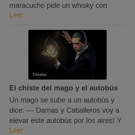
maracucho pide un whisky con
Leer
soda. la azafata le pregunta al
testigo de jehová si quiere beber
algo; -Prefiero ser raptado y violado
salvajemente por una docena de
putas de Babilonia antes q una gota
de …
Chistes
El chiste del mago y el autobús
Un mago se sube a un autobús y
dice: — Damas y Caballeros voy a
elevar este autobús por los aires! Y
Leer
saz! El autobús se eleva. Todos le