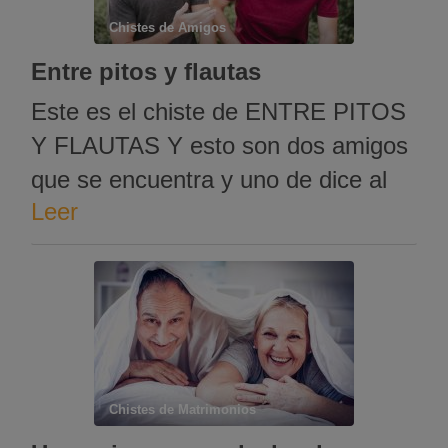
Chistes de Amigos
Entre pitos y flautas
Este es el chiste de ENTRE PITOS
Y FLAUTAS Y esto son dos amigos
que se encuentra y uno de dice al
Leer
otro. – ¡ Fijate Mariano que entre
pitos y flautas me he gastado 8000
euros ! – ¿ Y eso como ha sido ? –
¡ Pues ya …
Chistes de Matrimonios