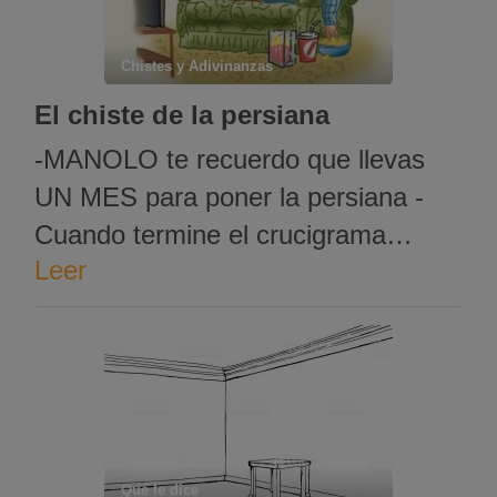
Chistes y Adivinanzas
El chiste de la persiana
-MANOLO te recuerdo que llevas
UN MES para poner la persiana -
Cuando termine el crucigrama…
Leer
habitantes de Laponia? -Lapones? -
AHORA CO*ONES!
Qué le dice