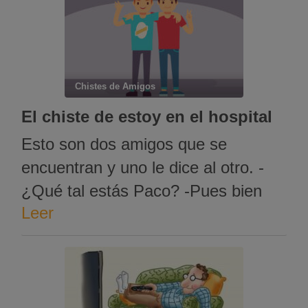
(mejor que le deis al play y lo veáis
contado con gracia) ¡Ah! Y …
Chistes de Amigos
El chiste de estoy en el hospital
Esto son dos amigos que se
encuentran y uno le dice al otro. -
¿Qué tal estás Paco? -Pues bien
Leer
chico… ahora vengo del hospital. -
¿Qué te pasó? -A mi nada… es mi
primo, que no puede hablar ni
caminar -Wow… ¡Qué mal! ¿Qué le
pasó? -No nada… es que el …