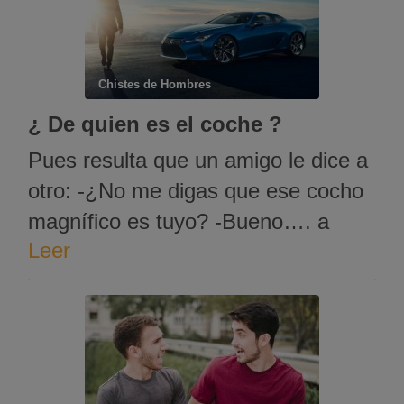
Chistes de Hombres
¿ De quien es el coche ?
Pues resulta que un amigo le dice a
otro: -¿No me digas que ese cocho
magnífico es tuyo? -Bueno…. a
Leer
veces -¿Cómo que a veces? -Si.
Cuando está recién lavado, es de mi
mujer. Cuando hay una fiesta en
alguna parte es de mi hijo. Y cuando
hay que ponerle …