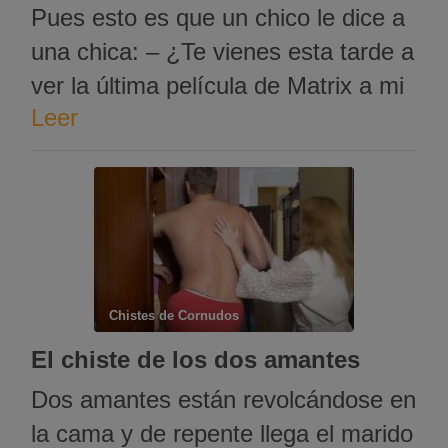
Pues esto es que un chico le dice a
una chica: – ¿Te vienes esta tarde a
ver la última película de Matrix a mi
Leer
casa? Y ella le contesta: – ¿Y si no
me gusta? Y él: -¡ Pues te vistes y
te vas !
Chistes de Cornudos
El chiste de los dos amantes
Dos amantes están revolcándose en
la cama y de repente llega el marido