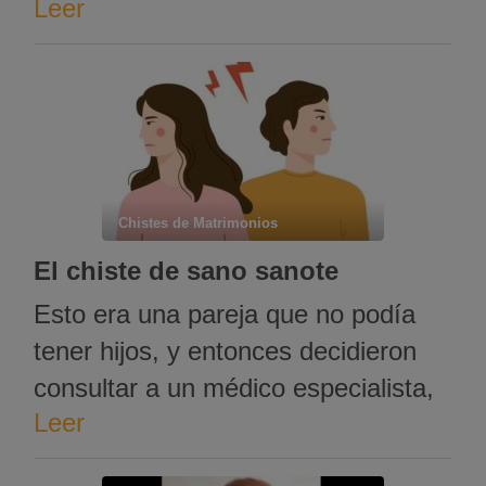
Leer
amigos propuso cambiar el lugar de
la reunión y llevarla a su casa.
Cuando llegaron, se sorprendieron
al ver que el amigo tenía un gran
loro en una jaula …
Chistes de Matrimonios
El chiste de sano sanote
Esto era una pareja que no podía
tener hijos, y entonces decidieron
consultar a un médico especialista,
Leer
que les mano hacerse unos análisis.
Al día siguiente fueron a recoger los