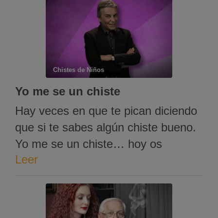
escopeta. Es para mi marido…
¿sabe? El vendedor se queda
mirando a la mujer y responde: – …
Chistes de Niños
Yo me se un chiste
Hay veces en que te pican diciendo
que si te sabes algún chiste bueno.
Yo me se un chiste… hoy os
Leer
dejamos un par de buenos chistes
de niños en un audio de Manolo
Vieira Dale al play para escuchar el
chiste.