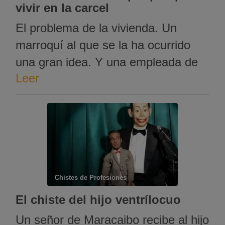
vivir en la carcel
El problema de la vivienda. Un
marroquí al que se la ha ocurrido
una gran idea. Y una empleada de
Leer
la administración pública con mucha
paciencia. PULSA EL PLAY PARA
ESCUCHAR EL CHISTE
Chistes de Profesiones
El chiste del hijo ventrílocuo
Un señor de Maracaibo recibe al hijo