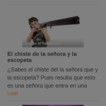
podemos, pero como se entere mi
marido me pide el divorcio, seguro.
Chistes de Matrimonios
El chiste de la señora y la
escopeta
¿Sabes el chiste del la señora que y
la escopeta? Pues resulta que esto
es una señora que entra en una
Leer
tienda de caza y pregunta: –
Buenas, mire usted, yo quería una