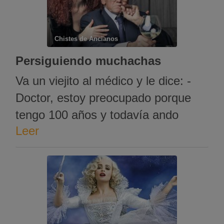
Chistes de Ancianos
Persiguiendo muchachas
Va un viejito al médico y le dice: -
Doctor, estoy preocupado porque
tengo 100 años y todavía ando
Leer
persiguiendo muchachas. -Pues eso
sí que es un caso insólito, pero
dígame en qué quiere que le ayude,
qué es lo que le preocupa de eso. -
Pues que las ando persiguiendo
pero …