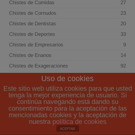
Chistes de Comidas
27
Chistes de Cornudos
23
Chistes de Dentistas
20
Chistes de Deportes
33
Chistes de Empresarios
9
Chistes de Enanos
14
Chistes de Exageraciones
92
Chistes de Farmacias
9
Uso de cookies
Chistes de Funerales
20
Este sitio web utiliza cookies para que usted
tenga la mejor experiencia de usuario. Si
Chistes de Gallegos
3
continúa navegando está dando su
consentimiento para la aceptación de las
Chistes de gangosos
2
mencionadas cookies y la aceptación de
Chistes de Gays
9
nuestra
política de cookies
Chistes de Genios
16
ACEPTAR