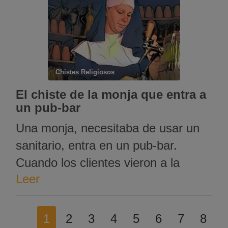
chistes de la Pepa, seguro que os
sorprenderá esta selección de
CHISTES CORTOS.
Chistes Religiosos
El chiste de la monja que entra a
un pub-bar
Una monja, necesitaba de usar un
sanitario, entra en un pub-bar.
Cuando los clientes vieron a la
Leer
monja, el salón quedó en un silencio
congelante. La monja se dirige al
cantinero y pregunta: «Podría
1
2
3
4
5
6
7
8