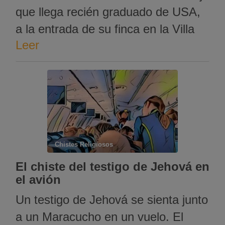
que llega recién graduado de USA,
a la entrada de su finca en la Villa
Leer
del Rosario con muchos invitados
Van caminando hacia la finca y
pregunta el papá: «Hijo, Que fue lo
que tú estudiaste…?» «Papá, soy
Ventrílocuo» «Y eso què es…? …
Chistes Religiosos
El chiste del testigo de Jehová en
el avión
Un testigo de Jehová se sienta junto
a un Maracucho en un vuelo. El