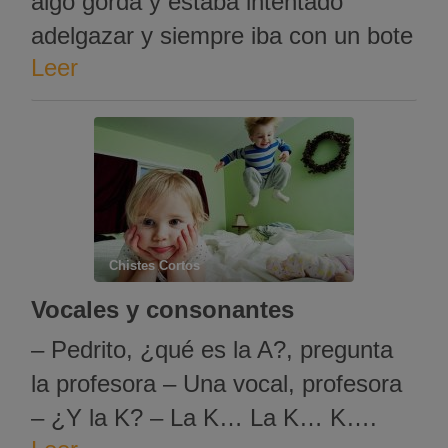
algo gorda y estaba intentado
adelgazar y siempre iba con un bote
Leer
de pegamento por la calle Y se
encuentra a otra señora y le dice. -
Oiga usted. Hace días que la
observo y me quedo siempre
preguntándome: ¿Por qué lleva
siempre un …
Chistes Cortos
Vocales y consonantes
– Pedrito, ¿qué es la A?, pregunta
la profesora – Una vocal, profesora
– ¿Y la K? – La K… La K… K….