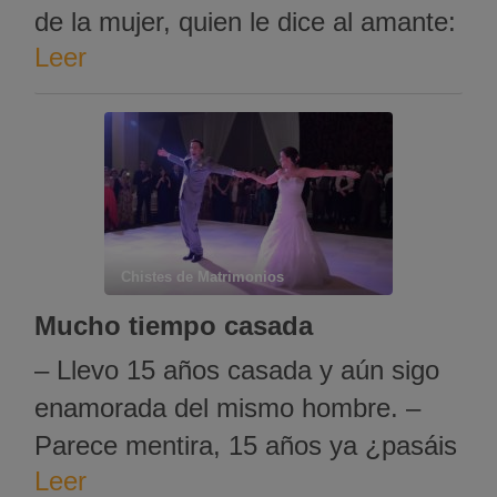
de la mujer, quien le dice al amante:
Leer
-Date prisa, métete detrás de las
cortinas que así mi marido no te
podrá ver. El amante corre a
esconderse detrás de las cortinas y
en eso irrumpe el …
Chistes de Matrimonios
Mucho tiempo casada
– Llevo 15 años casada y aún sigo
enamorada del mismo hombre. –
Parece mentira, 15 años ya ¿pasáis
Leer
mucho tiempo juntos? – Todo el que