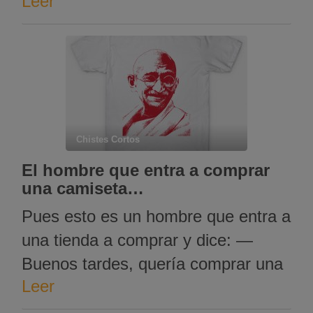
Leer
Una consonante que no se puede
repetir
Chistes Cortos
El hombre que entra a comprar
una camiseta…
Pues esto es un hombre que entra a
una tienda a comprar y dice: —
Buenos tardes, quería comprar una
Leer
camiseta de un personaje
inspirador. — ¿Ghandi? — No,