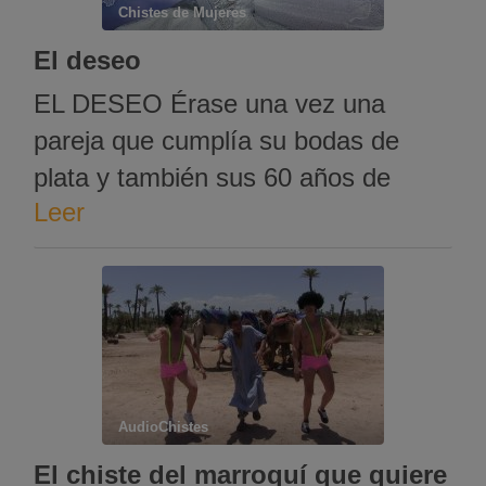
Chistes de Mujeres
El deseo
EL DESEO Érase una vez una
pareja que cumplía su bodas de
plata y también sus 60 años de
Leer
edad. Durante la celebración
tuvieron la visita de un hada
madrina que les dijo: – Como
premio por haber tenido un
matrimonio ejemplar durante 25
años, les concedo a cada uno …
AudioChistes
El chiste del marroquí que quiere