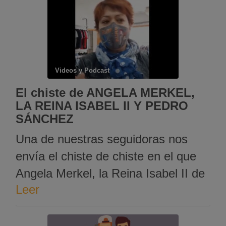
resultados. El del hombre era
«SSPM» y el ella era «N» Acto
seguido el hombre le dice a su
mujer: …
Videos y Podcast
El chiste de ANGELA MERKEL,
LA REINA ISABEL II Y PEDRO
SÁNCHEZ
Una de nuestras seguidoras nos
envía el chiste de chiste en el que
Angela Merkel, la Reina Isabel II de
Leer
Inglaterra y Pedro Sánchez.Se
mueren y van directos al infierno, y
quieren hacer una llamada y…