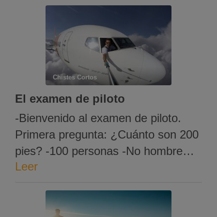
MEDIANI.
Chistes Cortos
El examen de piloto
-Bienvenido al examen de piloto.
Primera pregunta: ¿Cuánto son 200
pies? -100 personas -No hombre…
Leer
no… -¿Hay algún cojo o qué?