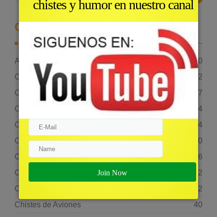
chistes y humor en nuestro canal
Categories
AudioChistes
10
Chistes
2
Chistes Cortos
867
Chistes Crueles
114
Chistes de Abogados
104
Chistes de Amigos
270
Chistes de Ancianos
126
Chistes de Animales
482
Chistes de Argentinos
2
Chistes de Aviones
40