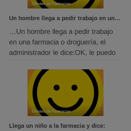
Chistes de Farmacias
Más tarde el farmacéutico se da …
Un hombre llega a pedir trabajo en una farmacia o drogueria, el administrador le dice:
…Un hombre llega a pedir trabajo
en una farmacia o droguería, el
administrador le dice:OK, le puedo
dar el empleo pero si usted habla
inglés.Claro, yo hablo
inglés.Demuéstrelo y atienda a ese
cliente que está entrando.Cliente:
¿Hay ampolletas? Solicitante:
Chistes de Farmacias
Welcome mister Polletas, Im Jorge.
Llega un niño a la farmacia y dice: