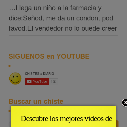
…Llega un niño a la farmacia y
dice:Señod, me da un condon, pod
favod.El vendedor no lo puede creer
y le dice:¿Qué?Y el niño le dice:Me
da un condon pod favod.El
SIGUENOS en YOUTUBE
vendedor le dice atontado:¿Para
qué quieres tú un condon?El niño le
dice:Pada amarradme ed zapatito.
Buscar un chiste
Descubre los mejores videos de