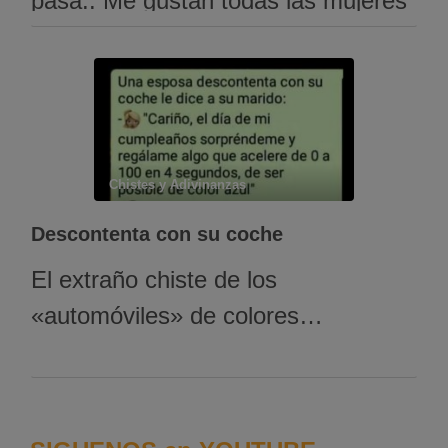
pasa.. Me gustan todas las mujeres
menos la mía. Y el otro le contesta:
– ¡Hombre! No te preocupes. A mi
me pasa igual… Me gustan todas
las mujeres menos la tuya.
Chistes y Adivinanzas
Descontenta con su coche
El extraño chiste de los
«automóviles» de colores…