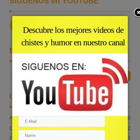
SIGUENOS en YOUTUBE
Descubre los mejores videos de
chistes y humor en nuestro canal
Buscar un chiste
Categories
AudioChistes
10
Chistes
2
Chistes Cortos
867