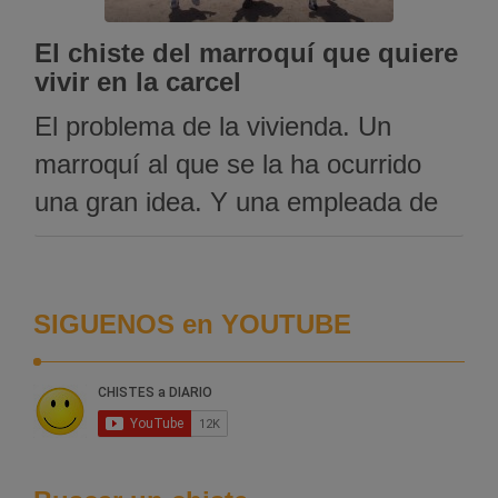
El chiste del marroquí que quiere
vivir en la carcel
El problema de la vivienda. Un
marroquí al que se la ha ocurrido
una gran idea. Y una empleada de
la administración pública con mucha
paciencia. PULSA EL PLAY PARA
ESCUCHAR EL CHISTE
SIGUENOS en YOUTUBE