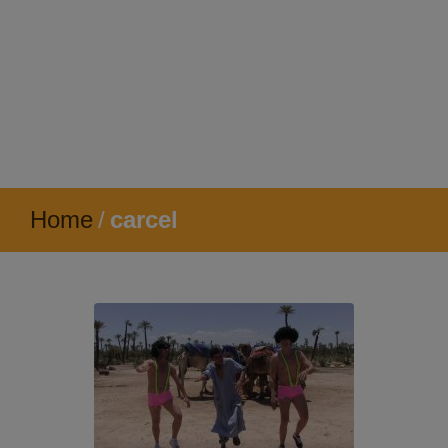
Home
/
carcel